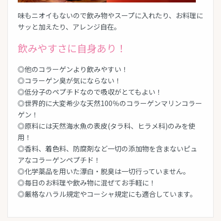
味もニオイもないので飲み物やスープに入れたり、お料理に
サッと加えたり、アレンジ自在。
飲みやすさに自身あり！
◎他のコラーゲンより飲みやすい！
◎コラーゲン臭が気にならない！
◎低分子のペプチドなので吸収がとてもよい！
◎世界的に大変希少な天然100％のコラーゲンマリンコラー
ゲン！
◎原料には天然海水魚の表皮(タラ科、ヒラメ科)のみを使
用！
◎香料、着色料、防腐剤など一切の添加物を含まないピュ
アなコラーゲンペプチド！
◎化学薬品を用いた漂白・脱臭は一切行っていません。
◎毎日のお料理や飲み物に混ぜてお手軽に！
◎厳格なハラル規定やコーシャ規定にも適合しています。