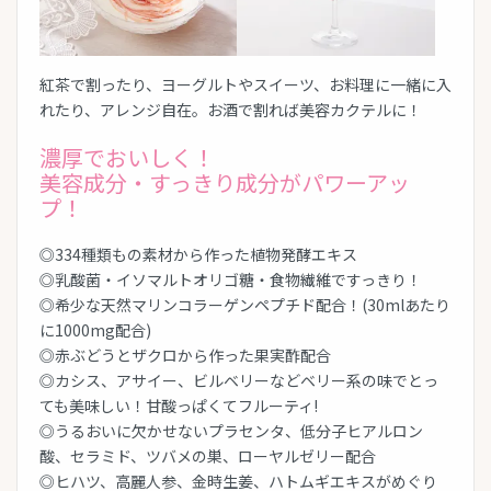
紅茶で割ったり、ヨーグルトやスイーツ、お料理に一緒に入
れたり、アレンジ自在。お酒で割れば美容カクテルに！
濃厚でおいしく！
美容成分・すっきり成分がパワーアッ
プ！
◎334種類もの素材から作った植物発酵エキス
◎乳酸菌・イソマルトオリゴ糖・食物繊維ですっきり！
◎希少な天然マリンコラーゲンペプチド配合！(30mlあたり
に1000mg配合)
◎赤ぶどうとザクロから作った果実酢配合
◎カシス、アサイー、ビルベリーなどベリー系の味でとっ
ても美味しい！甘酸っぱくてフルーティ!
◎うるおいに欠かせないプラセンタ、低分子ヒアルロン
酸、セラミド、ツバメの巣、ローヤルゼリー配合
◎ヒハツ、高麗人参、金時生姜、ハトムギエキスがめぐり