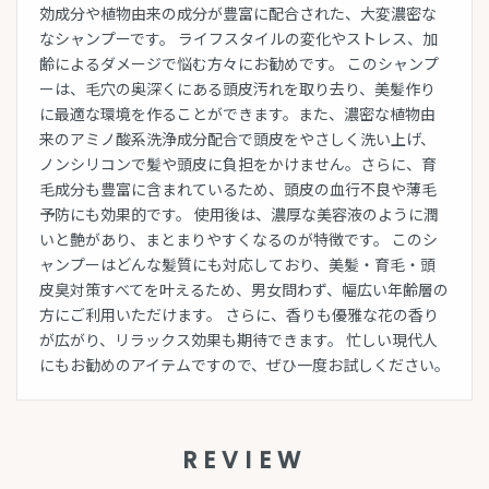
効成分や植物由来の成分が豊富に配合された、大変濃密な
なシャンプーです。 ライフスタイルの変化やストレス、加
齢によるダメージで悩む方々にお勧めです。 このシャンプ
ーは、毛穴の奥深くにある頭皮汚れを取り去り、美髪作り
に最適な環境を作ることができます。また、濃密な植物由
来のアミノ酸系洗浄成分配合で頭皮をやさしく洗い上げ、
ノンシリコンで髪や頭皮に負担をかけません。さらに、育
毛成分も豊富に含まれているため、頭皮の血行不良や薄毛
予防にも効果的です。 使用後は、濃厚な美容液のように潤
いと艶があり、まとまりやすくなるのが特徴です。 このシ
ャンプーはどんな髪質にも対応しており、美髪・育毛・頭
皮臭対策すべてを叶えるため、男女問わず、幅広い年齢層の
方にご利用いただけます。 さらに、香りも優雅な花の香り
が広がり、リラックス効果も期待できます。 忙しい現代人
にもお勧めのアイテムですので、ぜひ一度お試しください。
REVIEW