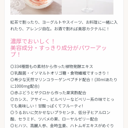
紅茶で割ったり、ヨーグルトやスイーツ、お料理に一緒に入
れたり、アレンジ自在。お酒で割れば美容カクテルに！
濃厚でおいしく！
美容成分・すっきり成分がパワーアッ
プ！
◎334種類もの素材から作った植物発酵エキス
◎乳酸菌・イソマルトオリゴ糖・食物繊維ですっきり！
◎希少な天然マリンコラーゲンペプチド配合！(30mlあたり
に1000mg配合)
◎赤ぶどうとザクロから作った果実酢配合
◎カシス、アサイー、ビルベリーなどベリー系の味でとっ
ても美味しい！甘酸っぱくてフルーティ!
◎うるおいに欠かせないプラセンタ、低分子ヒアルロン
酸、セラミド、ツバメの巣、ローヤルゼリー配合
◎ヒハツ、高麗人参、金時生姜、ハトムギエキスがめぐり